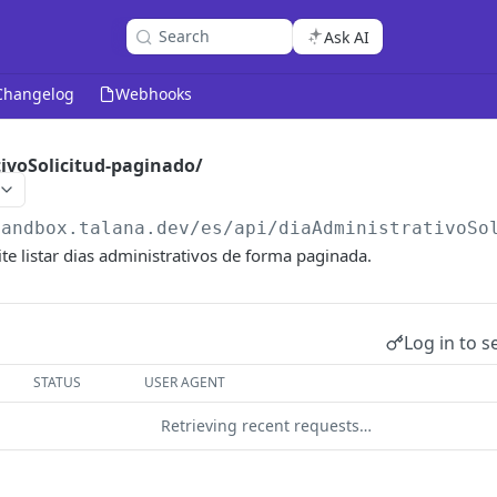
Search
Ask AI
Changelog
Webhooks
ivoSolicitud-paginado/
sandbox.talana.dev/es/api
/diaAdministrativoSo
ite listar dias administrativos de forma paginada.
Log in to s
STATUS
USER AGENT
Retrieving recent requests…