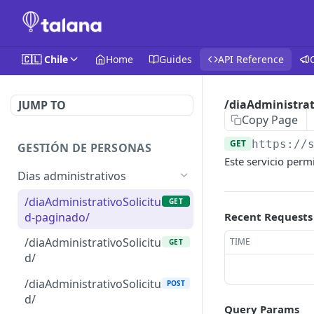
🇨🇱 Chile
Home
Guides
API Reference
/diaAdministrat
JUMP TO
Copy Page
GET
https://
GESTIÓN DE PERSONAS
Este servicio perm
Dias administrativos
/diaAdministrativoSolicitu
GET
d-paginado/
Recent Requests
/diaAdministrativoSolicitu
TIME
GET
d/
/diaAdministrativoSolicitu
POST
d/
Query Params