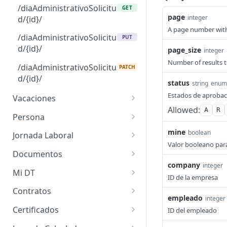
/diaAdministrativoSolicitu
GET
page
integer
d/{id}/
A page number withi
/diaAdministrativoSolicitu
PUT
d/{id}/
page_size
integer
Number of results t
/diaAdministrativoSolicitu
PATCH
d/{id}/
status
string
enum
Estados de aprobac
Vacaciones
Allowed:
A
R
/vacacionesSolicitud/{id}/
GET
Persona
documento/
/personas-paginadas/
mine
GET
boolean
Jornada Laboral
/vacacionesSolicitudSinPa
GET
Valor booleano para
/persona/
/jornadaLaboral/
GET
GET
ginar/{id}/documento/
Documentos
company
integer
/persona/
/jornadaLaboral/{id}/
/documentos/
POST
GET
GET
/vacations-resumed
Mi DT
GET
ID de la empresa
/persona/{id}/
/documentos/
/contrato-midt/
POST
GET
GET
/vacacionesSolicitud/{id}/
Contratos
DEL
empleado
integer
/persona/{id}/
/documentos/{id}/
/contrato-midt/
/contracts-resumed-
POST
PUT
GET
GET
/vacacionesSolicitud/{id}/
Certificados
PATCH
ID del empleado
paginated/
/persona/{id}/
/documentos/{id}/
/contrato-midt/{id}/
/certificados-integracion/
PATCH
PUT
GET
GET