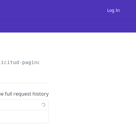
Log In
licitud-paginado/
ee full request history