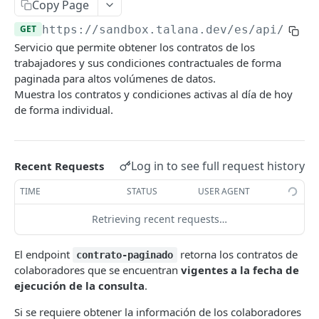
Copy Page
/diaAdministrativoSolicitud/{id}/
/persona/{id}/
/documentos/
/contrato-midt/
PATCH
POST
GET
GET
Contratos
/vacacionesSolicitud/{id}/
PATCH
GET
https://sandbox.talana.dev/es/api
/cont
/persona/{id}/
/documentos/{id}/
/contrato-midt/
POST
PUT
GET
/contracts-resumed-paginated/
GET
Servicio que permite obtener los contratos de los
/saldo-vacaciones-empresa/
GET
/persona/{id}/
/documentos/{id}/
/contrato-midt/{id}/
PATCH
PUT
GET
trabajadores y sus condiciones contractuales de forma
/contrato-paginado/
GET
/saldo-vacaciones-empresa/{id}/
GET
paginada para altos volúmenes de datos.
/persona/{id}/saldo_vacaciones/
/documentos/{id}/
/contrato-midt/{id}/
PATCH
PUT
GET
/contrato/
POST
Muestra los contratos y condiciones activas al día de hoy
/vacacionesSolicitudSinPaginar/
GET
de forma individual.
/documentos/{id}/
/contrato-midt/{id}/
PATCH
DEL
/contrato/{id}/
GET
/vacacionesSolicitudSinPaginar/
POST
/contrato-midt/{id}/
DEL
/contrato/{id}/
PUT
/vacacionesSolicitudSinPaginar/{id}/
GET
Log in to see full request history
Recent Requests
/contrato/{id}/
PATCH
/vacacionesSolicitudSinPaginar/{id}/
PUT
TIME
STATUS
USER AGENT
/tipoContrato/
GET
/vacacionesSolicitudSinPaginar/{id}/
PATCH
Retrieving recent requests…
Certificados
/vacacionesSolicitudSinPaginar/{id}/
DEL
/certificados-integracion/
GET
Jornada Calculada
El endpoint
retorna los contratos de
contrato-paginado
/vacacionesSolicitud/
GET
colaboradores que se encuentran
vigentes a la fecha de
/certificados-integracion/{id}/
/assignationSummaryApi/
GET
GET
Dias administrativos
/vacacionesSolicitud/
ejecución de la consulta
.
POST
/assignationSummaryApi/{id}/
/administrative-leaves-resumed
GET
GET
Ausentismos
/vacacionesSolicitud/{id}/
Si se requiere obtener la información de los colaboradores
GET