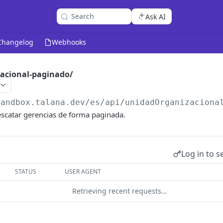
Search
Ask AI
Changelog
Webhooks
acional-paginado/
sandbox.talana.dev/es/api
/unidadOrganizaciona
escatar gerencias de forma paginada.
Log in to s
STATUS
USER AGENT
Retrieving recent requests…