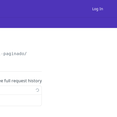
Log In
l-paginado/
ee full request history