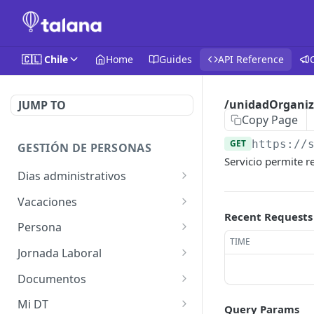
🇨🇱 Chile
Home
Guides
API Reference
/unidadOrganiz
JUMP TO
Copy Page
GET
https://
GESTIÓN DE PERSONAS
Servicio permite r
Dias administrativos
/diaAdministrativoSolicitu
GET
Vacaciones
d-paginado/
Recent Requests
/vacacionesSolicitud/{id}/
GET
Persona
/diaAdministrativoSolicitu
documento/
GET
TIME
/personas-paginadas/
GET
d/
Jornada Laboral
/vacacionesSolicitudSinPa
GET
/persona/
/jornadaLaboral/
GET
GET
/diaAdministrativoSolicitu
ginar/{id}/documento/
Documentos
POST
d/
/persona/
/jornadaLaboral/{id}/
/documentos/
POST
GET
GET
/vacations-resumed
Mi DT
GET
Query Params